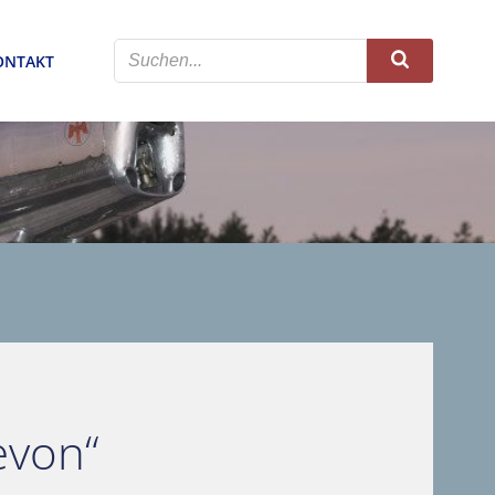
ONTAKT
evon“