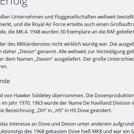
Erfolg
ßen Unternehmen und Fluggesellschaften weltweit bestellt. 
erkt, und die Royal Air Force erteilte auch einen Großauftr
de, die MK.4. 1948 wurden 30 Exemplare an die RAF geliefert
r des Militärdienstes nicht wirklich würdig war. Die ausgel
 daher „Devon“ genannt. Alle weltweit zur Verteidigung gel
r dem Namen „Devon“ ausgeliefert. Der große Unterschied 
ren.
Ende
nd von Hawker Siddeley übernommen. Die Dovenproduktion 
n im Jahr 1970. 1963 wurde der Name De Havilland Division 
ie Bezeichnung „DH“ in „HS“ in HS Dove geändert.
g das Interesse an Dove und Devon unter anderem aufgrun
duktionstyp des 1968 gebauten Dove hieß MK8 und war ein G